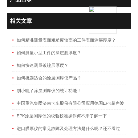
相关文章
如何精准测量表面粗糙度较高的工件表面涂层厚度？
如何测量小型工件的涂层测厚度？
如何快速测量镀镍层厚度？
如何挑选适合的涂层测厚仪产品？
别小瞧了涂层测厚仪的统计功能！
中国重汽集团济南卡车股份有限公司应用德国EPK超声波
涂层测厚仪检测塑料保险杠分层涂层厚度
EPK涂层测厚仪的校验校准操作何不来了解一下！
进口膜厚仪的常见故障及处理方法是什么呢？还不看过